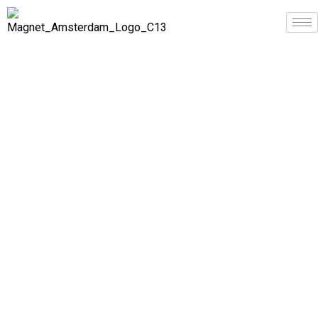
Niemand van
ons is zo slim
als wij
allemaal
Wij creëren kansen
voor onze
werknemers in alle
richtingen