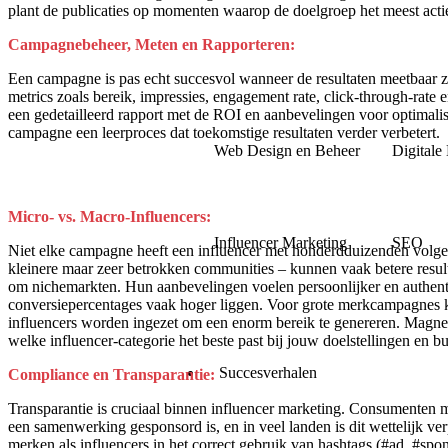
plant de publicaties op momenten waarop de doelgroep het meest actie
Campagnebeheer, Meten en Rapporteren:
Een campagne is pas echt succesvol wanneer de resultaten meetbaar zi
metrics zoals bereik, impressies, engagement rate, click-through-rate 
een gedetailleerd rapport met de ROI en aanbevelingen voor optimali
campagne een leerproces dat toekomstige resultaten verder verbetert.
Web Design en Beheer
Digitale
Micro- vs. Macro-Influencers:
Influencer Marketing
SEO
Niet elke campagne heeft een influencer met honderdduizenden volger
kleinere maar zeer betrokken communities – kunnen vaak betere result
om nichemarkten. Hun aanbevelingen voelen persoonlijker en authent
conversiepercentages vaak hoger liggen. Voor grote merkcampagnes 
influencers worden ingezet om een enorm bereik te genereren. Magne
welke influencer-categorie het beste past bij jouw doelstellingen en b
Succesverhalen
Compliance en Transparantie:
Transparantie is cruciaal binnen influencer marketing. Consumenten 
een samenwerking gesponsord is, en in veel landen is dit wettelijk ve
merken als influencers in het correct gebruik van hashtags (#ad, #sp