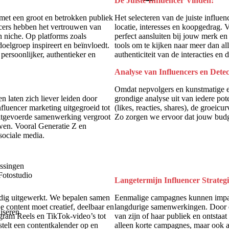
De Juiste Influencer Vinden:
met een groot en betrokken publiek
Het selecteren van de juiste influen
ncers hebben het vertrouwen van
locatie, interesses en koopgedrag. 
n niche. Op platforms zoals
perfect aansluiten bij jouw merk 
oelgroep inspireert en beïnvloedt.
tools om te kijken naar meer dan all
g persoonlijker, authentieker en
authenticiteit van de interacties en 
Analyse van Influencers en Detec
Omdat nepvolgers en kunstmatige 
 laten zich liever leiden door
grondige analyse uit van iedere pot
fluencer marketing uitgegroeid tot
(likes, reacties, shares), de groeic
uitgevoerde samenwerking vergroot
Zo zorgen we ervoor dat jouw budge
wen. Vooral Generatie Z en
sociale media.
ssingen
Fotostudio
Langetermijn Influencer Strategi
ldig uitgewerkt. We bepalen samen
Eenmalige campagnes kunnen impactv
e content moet creatief, deelbaar en
langdurige samenwerkingen. Door ee
iseren
gram Reels en TikTok-video’s tot
van zijn of haar publiek en ontstaa
elt een contentkalender op en
alleen korte campagnes, maar ook 