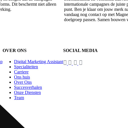
forms. Dit beschermt niet alleen
internationale campagnes de juiste p
rking.
punt. Ben je klaar om jouw merk na
vandaag nog contact op met Magnet
doelgroep passen. Samen bouwen we 
OVER ONS
SOCIAL MEDIA
op
Digital Marketing Assistant
Specialiteiten
Carriere
Ons huis
Over Ons
Succesverhalen
Onze Diensten
Team