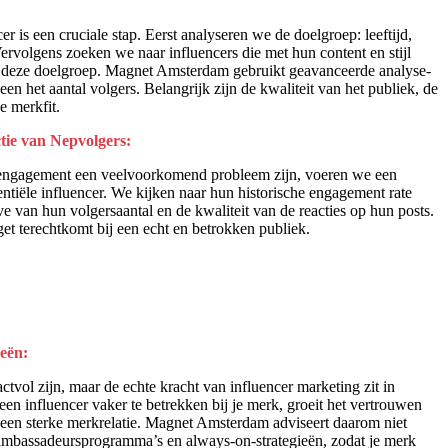
cer is een cruciale stap. Eerst analyseren we de doelgroep: leeftijd,
Vervolgens zoeken we naar influencers die met hun content en stijl
en deze doelgroep. Magnet Amsterdam gebruikt geavanceerde analyse-
een het aantal volgers. Belangrijk zijn de kwaliteit van het publiek, de
de merkfit.
tie van Nepvolgers:
engagement een veelvoorkomend probleem zijn, voeren we een
entiële influencer. We kijken naar hun historische engagement rate
urve van hun volgersaantal en de kwaliteit van de reacties op hun posts.
t terechtkomt bij een echt en betrokken publiek.
eën:
ol zijn, maar de echte kracht van influencer marketing zit in
n influencer vaker te betrekken bij je merk, groeit het vertrouwen
t een sterke merkrelatie. Magnet Amsterdam adviseert daarom niet
ambassadeursprogramma’s en always-on-strategieën, zodat je merk