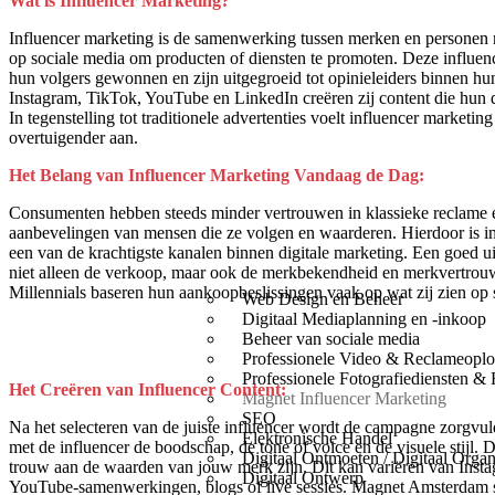
Wat is Influencer Marketing?
Influencer marketing is de samenwerking tussen merken en personen 
op sociale media om producten of diensten te promoten. Deze influe
hun volgers gewonnen en zijn uitgegroeid tot opinieleiders binnen hu
Instagram, TikTok, YouTube en LinkedIn creëren zij content die hun d
In tegenstelling tot traditionele advertenties voelt influencer marketin
overtuigender aan.
Het Belang van Influencer Marketing Vandaag de Dag:
Consumenten hebben steeds minder vertrouwen in klassieke reclame en
aanbevelingen van mensen die ze volgen en waarderen. Hierdoor is in
een van de krachtigste kanalen binnen digitale marketing. Een goed 
niet alleen de verkoop, maar ook de merkbekendheid en merkvertrou
Millennials baseren hun aankoopbeslissingen vaak op wat zij zien op 
Web Design en Beheer
Digitaal Mediaplanning en -inkoop
Beheer van sociale media
Professionele Video & Reclameoplo
Professionele Fotografiediensten & 
Het Creëren van Influencer Content:
Magnet Influencer Marketing
SEO
Na het selecteren van de juiste influencer wordt de campagne zorgvu
Elektronische Handel
met de influencer de boodschap, de tone of voice en de visuele stijl. D
Digitaal Ontmoeten / Digitaal Organ
trouw aan de waarden van jouw merk zijn. Dit kan variëren van Insta
Digitaal Ontwerp
YouTube-samenwerkingen, blogs of live sessies. Magnet Amsterdam st