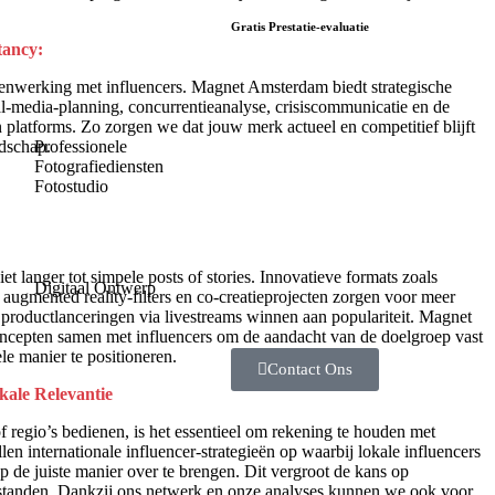
Gratis Prestatie-evaluatie
tancy:
Streeft u naar meer
menwerking met influencers. Magnet Amsterdam biedt strategische
winst, hogere omzet en
al-media-planning, concurrentieanalyse, crisiscommunicatie en de
nieuwe klanten? Vraag
 platforms. Zo zorgen we dat jouw merk actueel en competitief blijft
dan nu onze gratis
Professionele
ndschap.
prestatie-evaluatie aan!
Fotografiediensten
Fotostudio
Met deze uitgebreide
analyse krijgt u inzicht in
uw huidige prestaties én
ontdekt u nieuwe
et langer tot simpele posts of stories. Innovatieve formats zoals
groeikansen voor uw
Digitaal Ontwerp
, augmented reality-filters en co-creatieprojecten zorgen voor meer
bedrijf.
roductlanceringen via livestreams winnen aan populariteit. Magnet
ncepten samen met influencers om de aandacht van de doelgroep vast
le manier te positioneren.
Contact Ons
kale Relevantie
 regio’s bedienen, is het essentieel om rekening te houden met
ellen internationale influencer-strategieën op waarbij lokale influencers
de juiste manier over te brengen. Dit vergroot de kans op
standen. Dankzij ons netwerk en onze analyses kunnen we ook voor