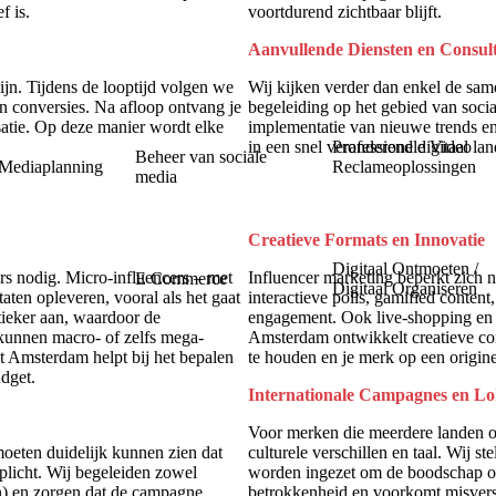
f is.
voortdurend zichtbaar blijft
.
Aanvullende Diensten en Consul
jn. Tijdens de looptijd volgen we
Wij kijken verder dan enkel de sa
en conversies. Na afloop ontvang je
begeleiding op het gebied van soci
satie. Op deze manier wordt elke
implementatie van nieuwe trends en
Professionele Video
in een snel veranderend digitaal la
Beheer van sociale
 Mediaplanning
Reclameoplossingen
media
Creatieve Formats en Innovatie
Digitaal Ontmoeten /
s nodig. Micro-influencers – met
Influencer marketing beperkt zich ni
E Commerce
Digitaal Organiseren
aten opleveren, vooral als het gaat
interactieve polls, gamified content
ieker aan, waardoor de
engagement. Ook live-shopping en p
kunnen macro- of zelfs mega-
Amsterdam ontwikkelt creatieve co
t Amsterdam helpt bij het bepalen
te houden en je merk op een origine
udget.
Internationale Campagnes en Lo
Voor merken die meerdere landen of
moeten duidelijk kunnen zien dat
culturele verschillen en taal. Wij st
rplicht. Wij begeleiden zowel
worden ingezet om de boodschap op 
on) en zorgen dat de campagne
betrokkenheid en voorkomt misver