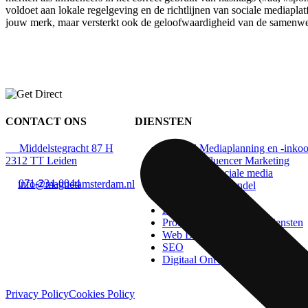
voldoet aan lokale regelgeving en de richtlijnen van sociale mediaplat
jouw merk, maar versterkt ook de geloofwaardigheid van de samenwe
CONTACT ONS
DIENSTEN
A:
Middelstegracht 87 H
Digitaal Mediaplanning en -inko
2312 TT Leiden
Magnet Influencer Marketing
Beheer van sociale media
T:
071-234-0044
E:
info@magnetamsterdam.nl
Elektronische Handel
Digitaal Ontmoeten
Professionele Video
Professionele Fotografiediensten
Web Design en Beheer
SEO
Digitaal Ontwerp
Privacy Policy
Cookies Policy