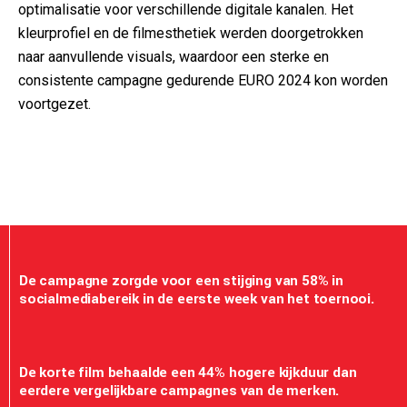
optimalisatie voor verschillende digitale kanalen. Het
kleurprofiel en de filmesthetiek werden doorgetrokken
naar aanvullende visuals, waardoor een sterke en
consistente campagne gedurende EURO 2024 kon worden
voortgezet.
De campagne zorgde voor een stijging van 58% in
socialmediabereik in de eerste week van het toernooi.
De korte film behaalde een 44% hogere kijkduur dan
eerdere vergelijkbare campagnes van de merken.